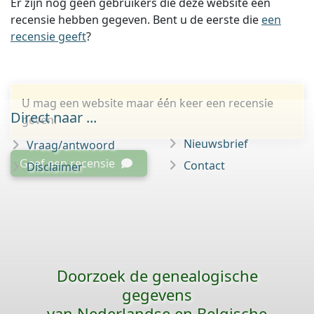
Er zijn nog geen gebruikers die deze website een
recensie hebben gegeven. Bent u de eerste die
een
recensie geeft
?
U mag een website maar één keer een recensie
Direct naar ...
geven.
Nieuwsbrief
Vraag/antwoord
Geef een recensie
Contact
Disclaimer
Doorzoek de genealogische
gegevens
van Nederlandse en Belgische