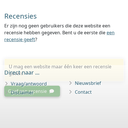
Recensies
Er zijn nog geen gebruikers die deze website een
recensie hebben gegeven. Bent u de eerste die
een
recensie geeft
?
U mag een website maar één keer een recensie
Direct naar ...
geven.
Nieuwsbrief
Vraag/antwoord
Geef een recensie
Contact
Disclaimer