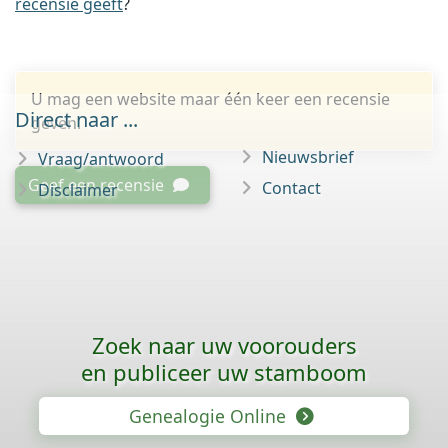
recensie geeft
?
U mag een website maar één keer een recensie
Direct naar ...
geven.
Nieuwsbrief
Vraag/antwoord
Geef een recensie
Contact
Disclaimer
Zoek naar uw voorouders
en publiceer uw stamboom
Genealogie Online