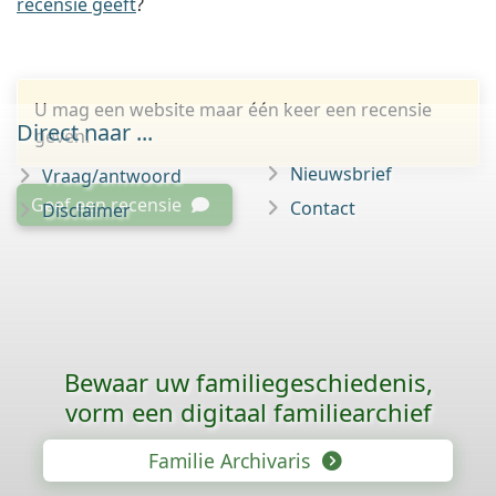
recensie geeft
?
U mag een website maar één keer een recensie
Direct naar ...
geven.
Nieuwsbrief
Vraag/antwoord
Geef een recensie
Contact
Disclaimer
Bewaar uw familie­geschiedenis,
vorm een digitaal familiearchief
Familie Archivaris