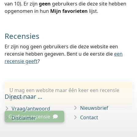
van
10
).
Er zijn
geen
gebruikers die deze site hebben
opgenomen in hun
Mijn favorieten
lijst.
Recensies
Er zijn nog geen gebruikers die deze website een
recensie hebben gegeven. Bent u de eerste die
een
recensie geeft
?
U mag een website maar één keer een recensie
Direct naar ...
geven.
Nieuwsbrief
Vraag/antwoord
Geef een recensie
Contact
Disclaimer