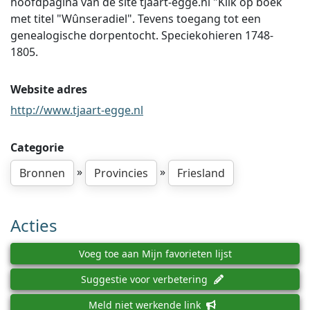
hoofdpagina van de site tjaart-egge.nl "Klik op boek
met titel "Wûnseradiel". Tevens toegang tot een
genealogische dorpentocht. Speciekohieren 1748-
1805.
Website adres
http://www.tjaart-egge.nl
Categorie
»
»
Bronnen
Provincies
Friesland
Acties
Voeg toe aan Mijn favorieten lijst
Suggestie voor verbetering
Meld niet werkende link