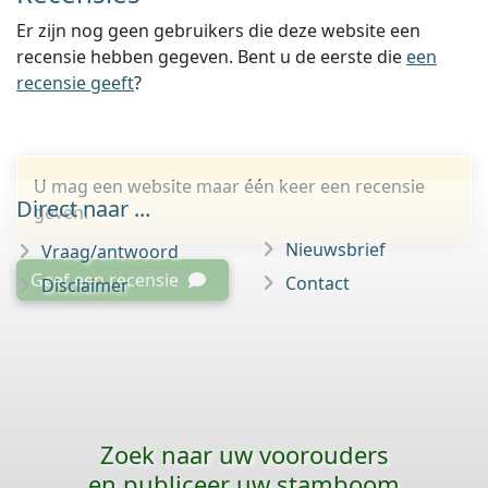
Er zijn nog geen gebruikers die deze website een
recensie hebben gegeven. Bent u de eerste die
een
recensie geeft
?
U mag een website maar één keer een recensie
Direct naar ...
geven.
Nieuwsbrief
Vraag/antwoord
Geef een recensie
Contact
Disclaimer
Zoek naar uw voorouders
en publiceer uw stamboom