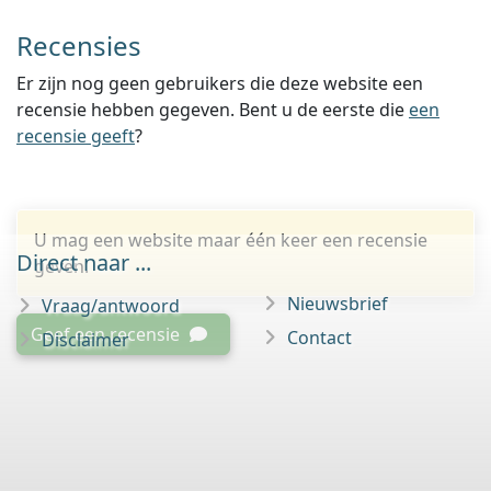
Recensies
Er zijn nog geen gebruikers die deze website een
recensie hebben gegeven. Bent u de eerste die
een
recensie geeft
?
U mag een website maar één keer een recensie
Direct naar ...
geven.
Nieuwsbrief
Vraag/antwoord
Geef een recensie
Contact
Disclaimer