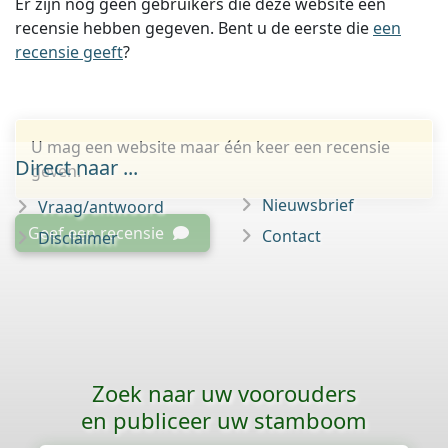
Er zijn nog geen gebruikers die deze website een
recensie hebben gegeven. Bent u de eerste die
een
recensie geeft
?
U mag een website maar één keer een recensie
Direct naar ...
geven.
Nieuwsbrief
Vraag/antwoord
Geef een recensie
Contact
Disclaimer
Zoek naar uw voorouders
en publiceer uw stamboom