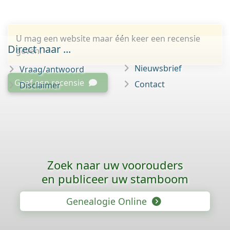
U mag een website maar één keer een recensie
Direct naar ...
geven.
Nieuwsbrief
Vraag/antwoord
Geef een recensie
Contact
Disclaimer
Zoek naar uw voorouders
en publiceer uw stamboom
Genealogie Online