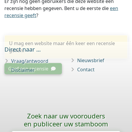
Er zijn nog geen gebruikers die deze website een
recensie hebben gegeven. Bent u de eerste die
een
recensie geeft
?
U mag een website maar één keer een recensie
Direct naar ...
geven.
Nieuwsbrief
Vraag/antwoord
Geef een recensie
Contact
Disclaimer
Zoek naar uw voorouders
en publiceer uw stamboom