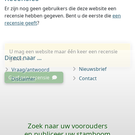
Er zijn nog geen gebruikers die deze website een
recensie hebben gegeven. Bent u de eerste die
een
recensie geeft
?
U mag een website maar één keer een recensie
Direct naar ...
geven.
Nieuwsbrief
Vraag/antwoord
Geef een recensie
Contact
Disclaimer
Zoek naar uw voorouders
en publiceer uw stamboom