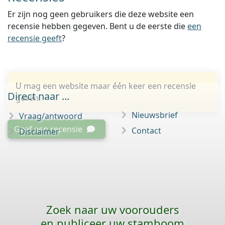
Er zijn nog geen gebruikers die deze website een
recensie hebben gegeven. Bent u de eerste die
een
recensie geeft
?
U mag een website maar één keer een recensie
Direct naar ...
geven.
Nieuwsbrief
Vraag/antwoord
Geef een recensie
Contact
Disclaimer
Zoek naar uw voorouders
en publiceer uw stamboom