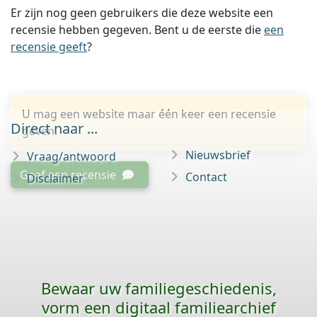
Er zijn nog geen gebruikers die deze website een
recensie hebben gegeven. Bent u de eerste die
een
recensie geeft
?
U mag een website maar één keer een recensie
Direct naar ...
geven.
Nieuwsbrief
Vraag/antwoord
Geef een recensie
Contact
Disclaimer
Bewaar uw familie­geschiedenis,
vorm een digitaal familiearchief