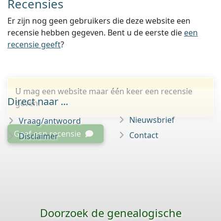
Recensies
Er zijn nog geen gebruikers die deze website een
recensie hebben gegeven. Bent u de eerste die
een
recensie geeft
?
U mag een website maar één keer een recensie
Direct naar ...
geven.
Nieuwsbrief
Vraag/antwoord
Geef een recensie
Contact
Disclaimer
Doorzoek de genealogische