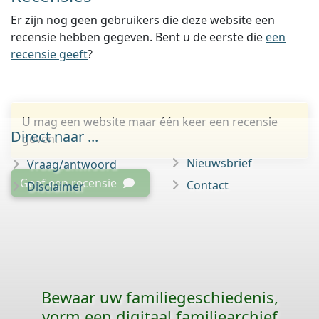
Er zijn nog geen gebruikers die deze website een
recensie hebben gegeven. Bent u de eerste die
een
recensie geeft
?
U mag een website maar één keer een recensie
Direct naar ...
geven.
Nieuwsbrief
Vraag/antwoord
Geef een recensie
Contact
Disclaimer
Bewaar uw familie­geschiedenis,
vorm een digitaal familiearchief