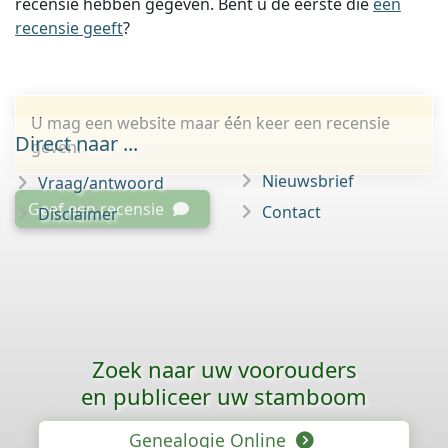
recensie hebben gegeven. Bent u de eerste die
een
recensie geeft
?
U mag een website maar één keer een recensie
Direct naar ...
geven.
Nieuwsbrief
Vraag/antwoord
Geef een recensie
Contact
Disclaimer
Zoek naar uw voorouders
en publiceer uw stamboom
Genealogie Online