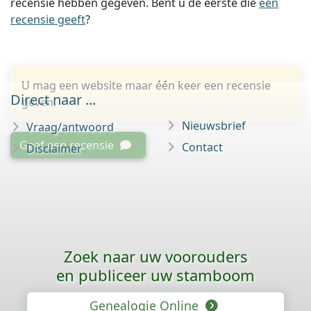
recensie hebben gegeven. Bent u de eerste die
een
recensie geeft
?
U mag een website maar één keer een recensie
Direct naar ...
geven.
Nieuwsbrief
Vraag/antwoord
Geef een recensie
Contact
Disclaimer
Zoek naar uw voorouders
en publiceer uw stamboom
Genealogie Online