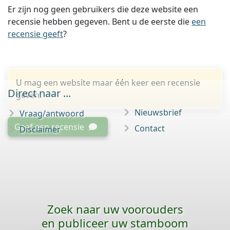
Er zijn nog geen gebruikers die deze website een
recensie hebben gegeven. Bent u de eerste die
een
recensie geeft
?
U mag een website maar één keer een recensie
Direct naar ...
geven.
Nieuwsbrief
Vraag/antwoord
Geef een recensie
Contact
Disclaimer
Zoek naar uw voorouders
en publiceer uw stamboom