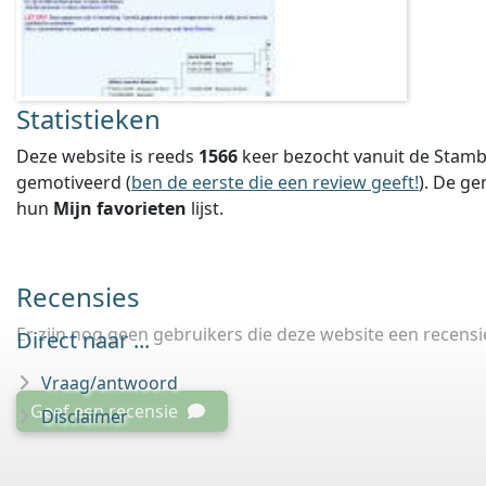
Statistieken
Deze website is reeds
1566
keer bezocht vanuit de Stamb
gemotiveerd (
ben de eerste die een review geeft!
).
De ge
hun
Mijn favorieten
lijst.
Recensies
Er zijn nog geen gebruikers die deze website een recens
Direct naar ...
Vraag/antwoord
Geef een recensie
Disclaimer