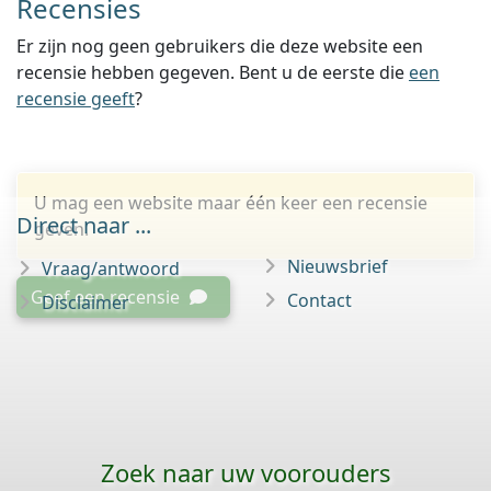
Recensies
Er zijn nog geen gebruikers die deze website een
recensie hebben gegeven. Bent u de eerste die
een
recensie geeft
?
U mag een website maar één keer een recensie
Direct naar ...
geven.
Nieuwsbrief
Vraag/antwoord
Geef een recensie
Contact
Disclaimer
Zoek naar uw voorouders