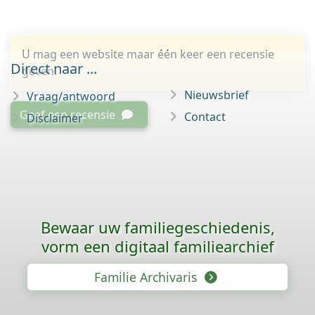
U mag een website maar één keer een recensie
Direct naar ...
geven.
Nieuwsbrief
Vraag/antwoord
Geef een recensie
Contact
Disclaimer
Bewaar uw familie­geschiedenis,
vorm een digitaal familiearchief
Familie Archivaris