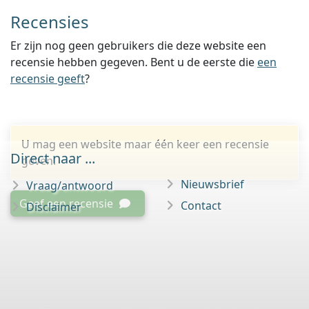
Recensies
Er zijn nog geen gebruikers die deze website een
recensie hebben gegeven. Bent u de eerste die
een
recensie geeft
?
U mag een website maar één keer een recensie
Direct naar ...
geven.
Nieuwsbrief
Vraag/antwoord
Geef een recensie
Contact
Disclaimer