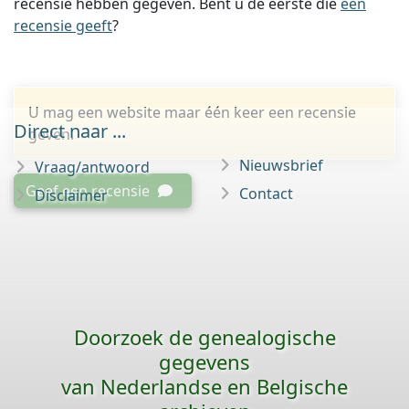
recensie hebben gegeven. Bent u de eerste die
een
recensie geeft
?
U mag een website maar één keer een recensie
Direct naar ...
geven.
Nieuwsbrief
Vraag/antwoord
Geef een recensie
Contact
Disclaimer
Doorzoek de genealogische
gegevens
van Nederlandse en Belgische