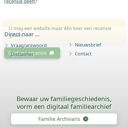
recensie geeft
?
U mag een website maar één keer een recensie
Direct naar ...
geven.
Nieuwsbrief
Vraag/antwoord
Geef een recensie
Contact
Disclaimer
Bewaar uw familie­geschiedenis,
vorm een digitaal familiearchief
Familie Archivaris