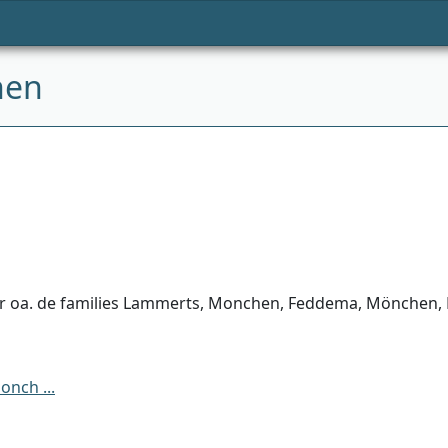
hen
 oa. de families Lammerts, Monchen, Feddema, Mönchen, Bo
nch ...