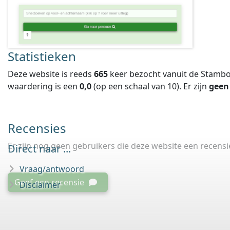
Statistieken
Deze website is reeds
665
keer bezocht vanuit de Stambo
waardering is een
0,0
(op een schaal van
10
).
Er zijn
geen
Recensies
Er zijn nog geen gebruikers die deze website een recens
Direct naar ...
Vraag/antwoord
Geef een recensie
Disclaimer