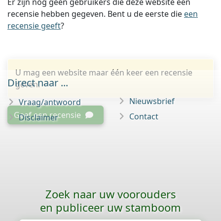
Er zijn nog geen gebruikers die deze website een
recensie hebben gegeven. Bent u de eerste die
een
recensie geeft
?
U mag een website maar één keer een recensie
Direct naar ...
geven.
Nieuwsbrief
Vraag/antwoord
Geef een recensie
Contact
Disclaimer
Zoek naar uw voorouders
en publiceer uw stamboom