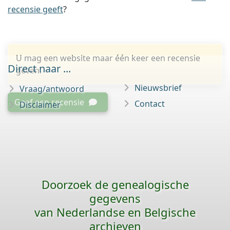
recensie geeft
?
U mag een website maar één keer een recensie
Direct naar ...
geven.
Nieuwsbrief
Vraag/antwoord
Geef een recensie
Contact
Disclaimer
Doorzoek de genealogische
gegevens
van Nederlandse en Belgische
archieven