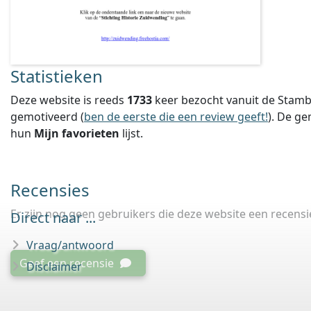
Statistieken
Deze website is reeds
1733
keer bezocht vanuit de Stamb
gemotiveerd (
ben de eerste die een review geeft!
).
De ge
hun
Mijn favorieten
lijst.
Recensies
Er zijn nog geen gebruikers die deze website een recens
Direct naar ...
Vraag/antwoord
Geef een recensie
Disclaimer