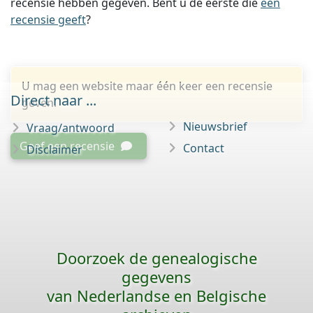
recensie hebben gegeven. Bent u de eerste die
een
recensie geeft
?
U mag een website maar één keer een recensie
Direct naar ...
geven.
Nieuwsbrief
Vraag/antwoord
Geef een recensie
Contact
Disclaimer
Doorzoek de genealogische
gegevens
van Nederlandse en Belgische