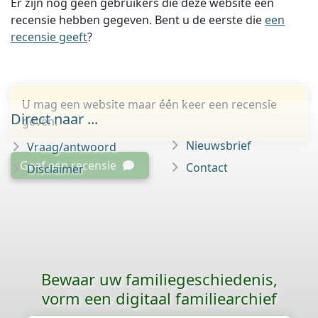
Er zijn nog geen gebruikers die deze website een
recensie hebben gegeven. Bent u de eerste die
een
recensie geeft
?
U mag een website maar één keer een recensie
Direct naar ...
geven.
Nieuwsbrief
Vraag/antwoord
Geef een recensie
Contact
Disclaimer
Bewaar uw familie­geschiedenis,
vorm een digitaal familiearchief