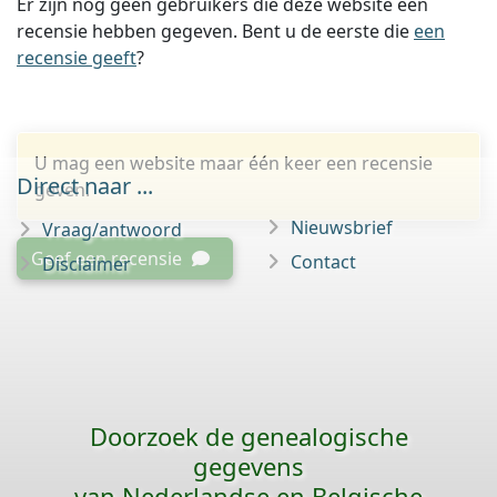
Er zijn nog geen gebruikers die deze website een
recensie hebben gegeven. Bent u de eerste die
een
recensie geeft
?
U mag een website maar één keer een recensie
Direct naar ...
geven.
Nieuwsbrief
Vraag/antwoord
Geef een recensie
Contact
Disclaimer
Doorzoek de genealogische
gegevens
van Nederlandse en Belgische