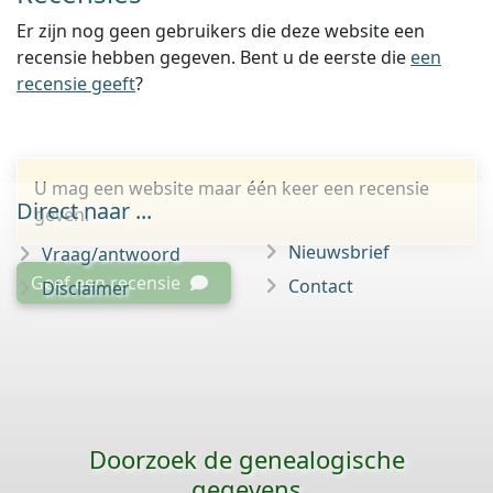
Er zijn nog geen gebruikers die deze website een
recensie hebben gegeven. Bent u de eerste die
een
recensie geeft
?
U mag een website maar één keer een recensie
Direct naar ...
geven.
Nieuwsbrief
Vraag/antwoord
Geef een recensie
Contact
Disclaimer
Doorzoek de genealogische
gegevens