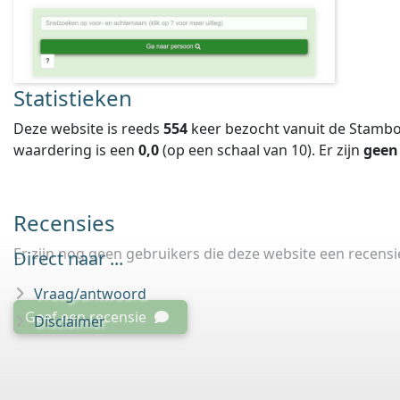
Statistieken
Deze website is reeds
554
keer bezocht vanuit de Stambo
waardering is een
0,0
(op een schaal van
10
).
Er zijn
geen
Recensies
Er zijn nog geen gebruikers die deze website een recens
Direct naar ...
Vraag/antwoord
Geef een recensie
Disclaimer