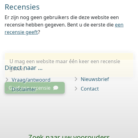
Recensies
Er zijn nog geen gebruikers die deze website een
recensie hebben gegeven. Bent u de eerste die
een
recensie geeft
?
U mag een website maar één keer een recensie
Direct naar ...
geven.
Nieuwsbrief
Vraag/antwoord
Geef een recensie
Contact
Disclaimer
Zoek naar uw voorouders