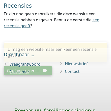
Recensies
Er zijn nog geen gebruikers die deze website een
recensie hebben gegeven. Bent u de eerste die
een
recensie geeft
?
U mag een website maar één keer een recensie
Direct naar ...
geven.
Nieuwsbrief
Vraag/antwoord
Geef een recensie
Contact
Disclaimer
Bewaar uw familie­geschiedenis,