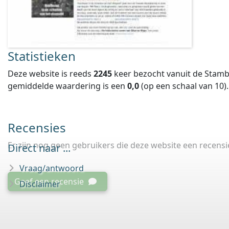
Statistieken
Deze website is reeds
2245
keer bezocht vanuit de Stamb
gemiddelde waardering is een
0,0
(op een schaal van
10
).
Recensies
Er zijn nog geen gebruikers die deze website een recens
Direct naar ...
Vraag/antwoord
Geef een recensie
Disclaimer