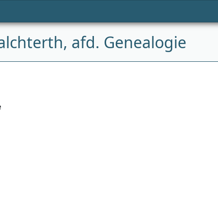
chterth, afd. Genealogie
e