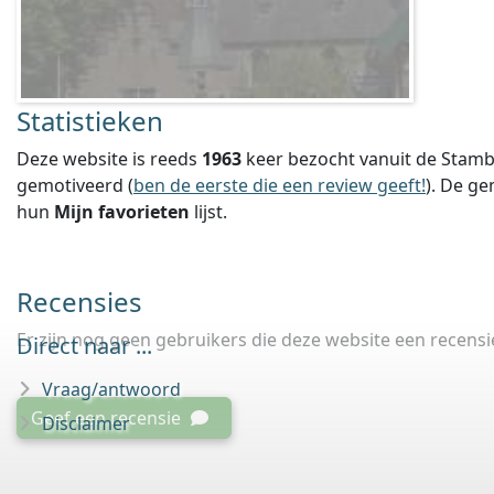
Statistieken
Deze website is reeds
1963
keer bezocht vanuit de Stamb
gemotiveerd (
ben de eerste die een review geeft!
).
De ge
hun
Mijn favorieten
lijst.
Recensies
Er zijn nog geen gebruikers die deze website een recens
Direct naar ...
Vraag/antwoord
Geef een recensie
Disclaimer