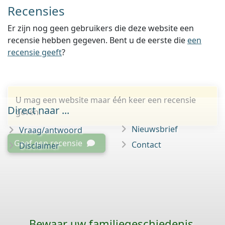
Recensies
Er zijn nog geen gebruikers die deze website een
recensie hebben gegeven. Bent u de eerste die
een
recensie geeft
?
U mag een website maar één keer een recensie
Direct naar ...
geven.
Nieuwsbrief
Vraag/antwoord
Geef een recensie
Contact
Disclaimer
Bewaar uw familie­geschiedenis,