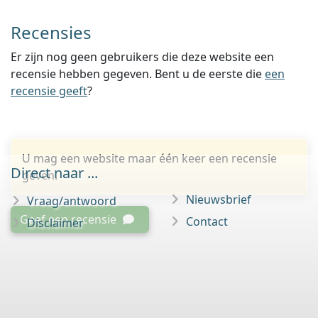
Recensies
Er zijn nog geen gebruikers die deze website een
recensie hebben gegeven. Bent u de eerste die
een
recensie geeft
?
U mag een website maar één keer een recensie
Direct naar ...
geven.
Nieuwsbrief
Vraag/antwoord
Geef een recensie
Contact
Disclaimer