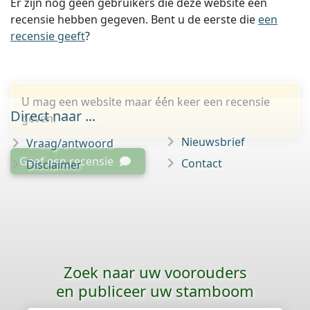
Er zijn nog geen gebruikers die deze website een
recensie hebben gegeven. Bent u de eerste die
een
recensie geeft
?
U mag een website maar één keer een recensie
Direct naar ...
geven.
Nieuwsbrief
Vraag/antwoord
Geef een recensie
Contact
Disclaimer
Zoek naar uw voorouders
en publiceer uw stamboom