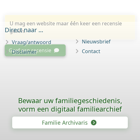
U mag een website maar één keer een recensie
Direct naar ...
geven.
Nieuwsbrief
Vraag/antwoord
Geef een recensie
Contact
Disclaimer
Bewaar uw familie­geschiedenis,
vorm een digitaal familiearchief
Familie Archivaris