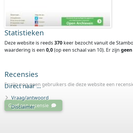
Statistieken
Deze website is reeds
370
keer bezocht vanuit de Stambo
waardering is een
0,0
(op een schaal van
10
).
Er zijn
geen
Recensies
Er zijn nog geen gebruikers die deze website een recens
Direct naar ...
Vraag/antwoord
Geef een recensie
Disclaimer