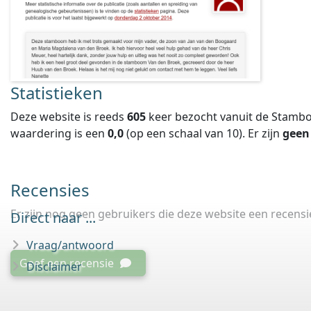
Statistieken
Deze website is reeds
605
keer bezocht vanuit de Stambo
waardering is een
0,0
(op een schaal van
10
).
Er zijn
geen
Recensies
Er zijn nog geen gebruikers die deze website een recens
Direct naar ...
Vraag/antwoord
Geef een recensie
Disclaimer