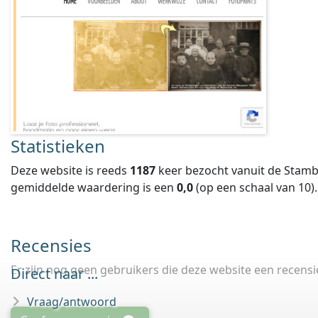
Statistieken
Deze website is reeds
1187
keer bezocht vanuit de Stamb
gemiddelde waardering is een
0,0
(op een schaal van
10
).
Recensies
Er zijn nog geen gebruikers die deze website een recens
Direct naar ...
Vraag/antwoord