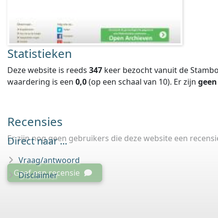
Statistieken
Deze website is reeds
347
keer bezocht vanuit de Stambo
waardering is een
0,0
(op een schaal van
10
).
Er zijn
geen
Recensies
Er zijn nog geen gebruikers die deze website een recens
Direct naar ...
Vraag/antwoord
Geef een recensie
Disclaimer