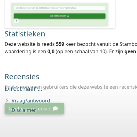
Statistieken
Deze website is reeds
559
keer bezocht vanuit de Stambo
waardering is een
0,0
(op een schaal van
10
).
Er zijn
geen
Recensies
Er zijn nog geen gebruikers die deze website een recens
Direct naar ...
Vraag/antwoord
Geef een recensie
Disclaimer