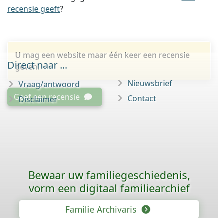
recensie geeft
?
U mag een website maar één keer een recensie
Direct naar ...
geven.
Nieuwsbrief
Vraag/antwoord
Geef een recensie
Contact
Disclaimer
Bewaar uw familie­geschiedenis,
vorm een digitaal familiearchief
Familie Archivaris