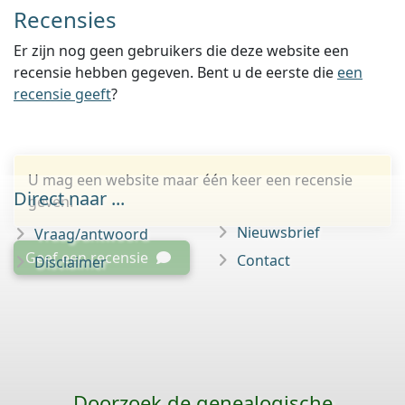
Recensies
Er zijn nog geen gebruikers die deze website een
recensie hebben gegeven. Bent u de eerste die
een
recensie geeft
?
U mag een website maar één keer een recensie
Direct naar ...
geven.
Nieuwsbrief
Vraag/antwoord
Geef een recensie
Contact
Disclaimer
Doorzoek de genealogische