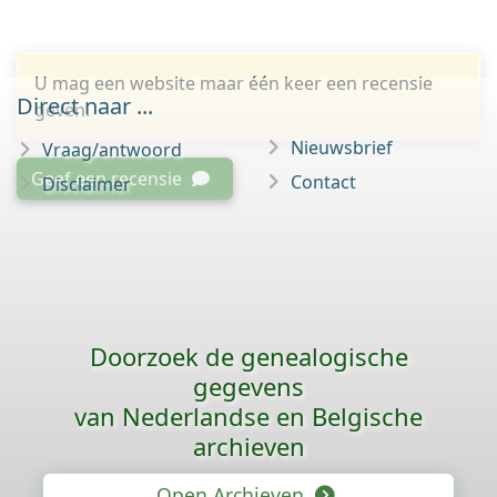
U mag een website maar één keer een recensie
Direct naar ...
geven.
Nieuwsbrief
Vraag/antwoord
Geef een recensie
Contact
Disclaimer
Doorzoek de genealogische
gegevens
van Nederlandse en Belgische
archieven
Open Archieven