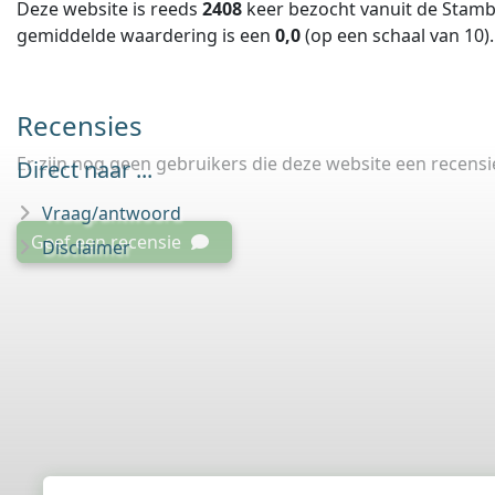
Deze website is reeds
2408
keer bezocht vanuit de Stamb
gemiddelde waardering is een
0,0
(op een schaal van
10
).
Recensies
Er zijn nog geen gebruikers die deze website een recens
Direct naar ...
Vraag/antwoord
Geef een recensie
Disclaimer