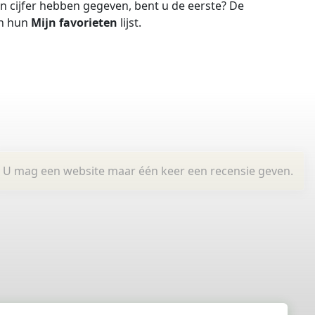
 cijfer hebben gegeven, bent u de eerste?
De
in hun
Mijn favorieten
lijst.
U mag een website maar één keer een recensie geven.